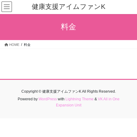
コ
ナ
健康支援アイムファンK
ン
ビ
テ
ゲ
ン
ー
料金
ツ
シ
へ
ョ
ス
ン
HOME
料金
キ
に
ッ
移
プ
動
Copyright © 健康支援アイムファンK All Rights Reserved.
Powered by
WordPress
with
Lightning Theme
&
VK All in One
Expansion Unit